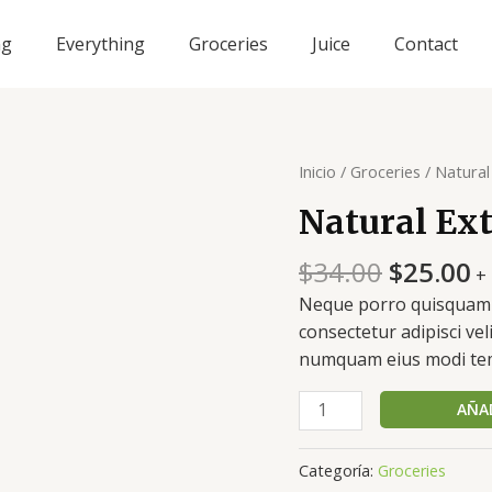
ng
Everything
Groceries
Juice
Contact
Inicio
/
Groceries
/ Natural
Natural Ext
El
El
$
34.00
$
25.00
+
precio
p
Neque porro quisquam e
original
a
consectetur adipisci vel
era:
e
numquam eius modi tem
$34.00.
$
Natural
AÑAD
Extracted
Olive
Categoría:
Groceries
Oil