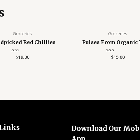
s
Groceries
Groceries
dpicked Red Chillies
Pulses From Organic
$
19.00
$
15.00
Valorado
Valorado
con
con
0
0
de
de
5
5
 Links
Download Our Mob
App