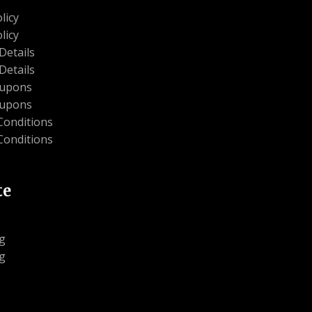
licy
licy
Details
Details
oupons
oupons
Conditions
Conditions
te
g
g