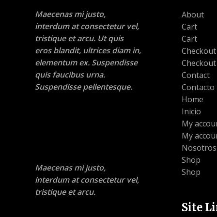
Maecenas mi justo,
About
interdum at consectetur vel,
Cart
tristique et arcu. Ut quis
Cart
eros blandit, ultrices diam in,
Checkout
elementum ex. Suspendisse
Checkout
quis faucibus urna.
Contact
Suspendisse pellentesque.
Contacto
Home
Inicio
My accou
My accou
Nosotros
Shop
Maecenas mi justo,
Shop
interdum at consectetur vel,
tristique et arcu.
Site L