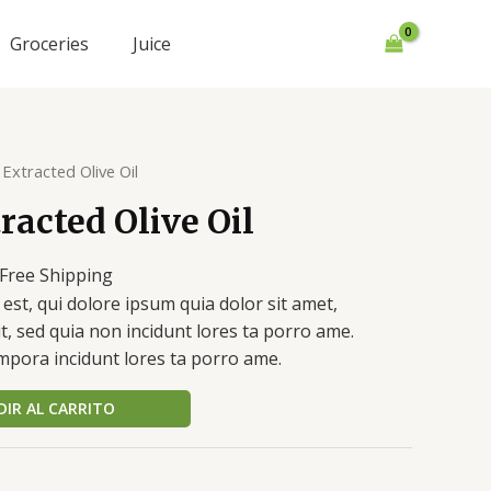
Groceries
Juice
 Extracted Olive Oil
racted Olive Oil
 Free Shipping
recio
st, qui dolore ipsum quia dolor sit amet,
ctual
it, sed quia non incidunt lores ta porro ame.
s:
pora incidunt lores ta porro ame.
25.00.
IR AL CARRITO